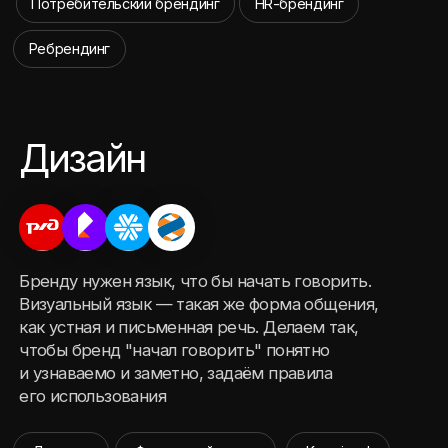
Логотип
Фирменный стиль
Key visual
Разработка айдентики
Разработка упаковки
Редизайн
Дизайн-система
Экспертиза во всех
форматах