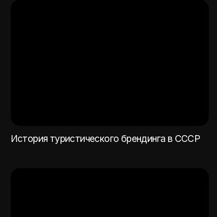
Советская реклама на экспорт
Электронная почта
Открыть презентацию
Telegram
Политика
MAX
конфиденциальности
VK